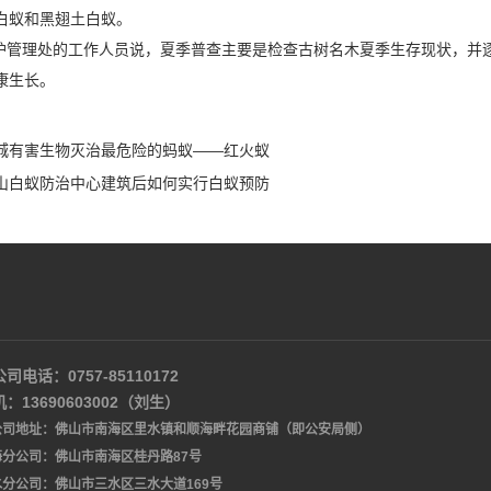
白蚁和黑翅土白蚁。
管理处的工作人员说，夏季普查主要是检查古树名木夏季生存现状，并
康生长。
城有害生物灭治最危险的蚂蚁——红火蚁
山白蚁防治中心建筑后如何实行白蚁预防
司电话：0757-85110172
：13690603002（刘生）
公司地址：佛山市南海区里水镇和顺海畔花园商铺（即公安局侧）
海分公司：佛山市南海区桂丹路87号
水分公司：佛山市三水区三水大道169号