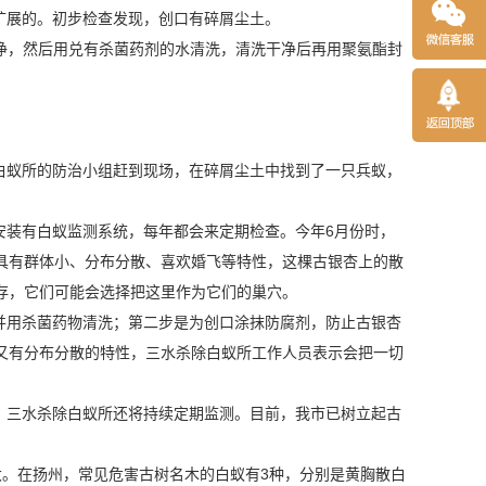
扩展的。初步检查发现，创口有碎屑尘土。
净，然后用兑有杀菌药剂的水清洗，清洗干净后再用聚氨酯封
白蚁所的防治小组赶到现场，在碎屑尘土中找到了一只兵蚁，
装有白蚁监测系统，每年都会来定期检查。今年6月份时，
具有群体小、分布分散、喜欢婚飞等特性，这棵古银杏上的散
存，它们可能会选择把这里作为它们的巢穴。
并用杀菌药物清洗；第二步是为创口涂抹
防腐剂
，防止古银杏
又有分布分散的特性，三水杀除白蚁所工作人员表示会把一切
，三水杀除白蚁所还将持续定期监测。目前，我市已树立起古
大。在扬州，常见危害古树名木的白蚁有3种，分别是黄胸散白