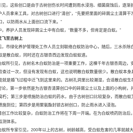
见，这些创口是由于古树创伤长时间遭到雨水浸泡、细菌腐蚀后，逐渐
人员拿来工具，对古树创口进行“清创”，“先要把里面的碎屑尘土清算干
口，以防雨水从上面创口流下来。”
，养护人员发现碎屑尘土中有白蚁，“数量不多，但肯定是白蚁。”
迁飞至古树上
，市绿化养护管理处工作人员立刻联络白蚁防治中心，随后，三水杀除
蚁是散白蚁，同时还在古银杏西边发现白蚁蚁道。
蚁所引见，古树名木白蚁防治是一项重要工作，这棵千年古银杏周边，安
检查过一次，但没有发现有白蚁，这也说明散白蚁数量很少。散白蚁本身
能就是婚飞过程中迁飞到这里来的。古树孔洞里比较潮湿，合适散白蚁生
论，第一步依然是为古银杏清算创口中的碎屑尘土以及上面的小构树，
腐朽；第三步是喷施防治白蚁的药水，由于古树创口比较复杂，而散白蚁
喷施到位；第四步是用聚氨酯封锁古树创口，防止雨水进入浸泡。
清创工作
比较复杂
，白蚁防治工作将在下周一开端。在为白蚁喷药防治后
监测体系。
蚁所专家引见，200年以上的古树，树龄越高，受白蚁危害的几率就越