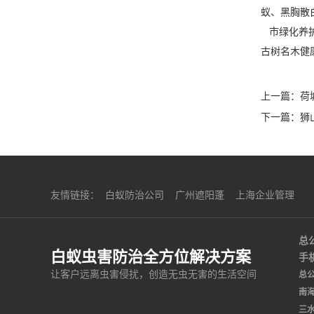
蚁、黑胸散
市绿化养护
古树名木健
上一篇：
荷
下一篇：
狮
友情链接：
白蚁防治公司
广州遮阳蓬
上海企业管理
总公
白蚁虫害防治全方位解决方案
手机
让客户远离虫害侵扰，创造无虫无害的生活空间
总
南
三