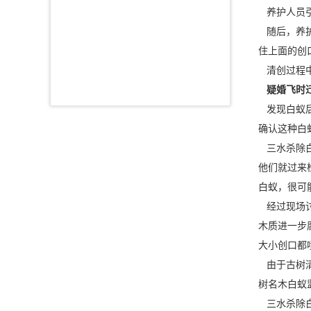
养护人员引
随后，养护
住上面的创
清创过程中
疑婚飞时
发现白蚁后
确认这种白
三水杀除白
他们就过来
白蚁，很可
经过现场讨
木质进一步
大小创口都
由于古树
树名木白蚁
三水杀除白