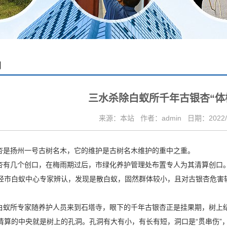
闻
三水杀除白蚁所千年古银杏“体
来源：本站
作者：admin
日期：2022/
是扬州一号古树名木，它的维护是古树名木维护的重中之重。
有几个创口，在梅雨期过后，市绿化养护管理处布置专人为其清算创口
经市白蚁中心专家辨认，发现是散白蚁，固然群体较小，且对古银杏危害
蚁所专家随养护人员来到石塔寺，眼下的千年古银杏正是挂果期，树上
清算的中央就是树上的孔洞。孔洞有大有小，有长有短，洞口是
“贯串伤”