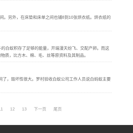
间。另外，在床垫和床单之间也铺8到10张烘衣纸。烘衣纸的
一冬的白蚁积存了足够的能量，开端漫天纷飞、交配产卵。而这
的物质，比方木、棉、毛、丝等原资料及其制品。
时间了，毁坏性很大。罗村验收白蚁公司工作人员说白蚂蚁主要
11
12
13
下一页
尾页