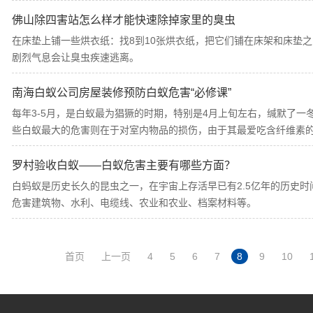
佛山除四害站怎么样才能快速除掉家里的臭虫
在床垫上铺一些烘衣纸：找8到10张烘衣纸，把它们铺在床架和床垫之
剧烈气息会让臭虫疾速逃离。
南海白蚁公司房屋装修预防白蚁危害“必修课”
每年3-5月，是白蚁最为猖獗的时期，特别是4月上旬左右，缄默了
些白蚁最大的危害则在于对室内物品的损伤，由于其最爱吃含纤维素
罗村验收白蚁——白蚁危害主要有哪些方面？
白蚂蚁是历史长久的昆虫之一，在宇宙上存活早已有2.5亿年的历史
危害建筑物、水利、电缆线、农业和农业、档案材料等。
首页
上一页
4
5
6
7
8
9
10