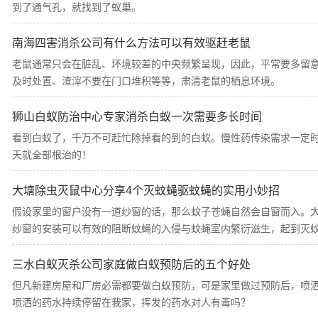
到了通气孔，就找到了蚁巢。
南海四害消杀公司有什么方法可以有效驱赶老鼠
老鼠通常只会在脏乱、环境较差的中央频繁呈现，因此，平常要多留
及时处置、渣滓不要在门口堆积等等，肃清老鼠的栖息环境。
狮山白蚁防治中心专家消杀白蚁一次需要多长时间
看到白蚁了，千万不可赶忙除掉看的到的白蚁。慢性药传染需求一定
天就全部根治的！
大塘除虫灭鼠中心分享4个灭蚊蝇驱蚊蝇的实用小妙招
假设家里的窗户没有一道纱窗的话，那么蚊子苍蝇自然会自窗而入。
纱窗的安装可以有效的阻断蚊蝇的入侵与蚊蝇室内繁衍滋生，起到灭
三水白蚁灭杀公司家庭做白蚁预防后的五个好处
但凡新建房屋和厂房必需都要做白蚁预防，可是家里做过预防后，喷
喷洒的药水持续停留在我家，挥发的药水对人有毒吗？