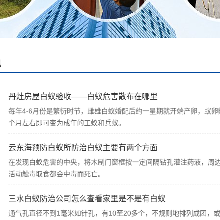
讯
丹灶房屋白蚁验收——白蚁危害散布在哪里
每年4-6月份是繁衍时节，雌雄白蚁婚配后约一星期就开端产卵，蚁
个月左右即可变为成年的工蚁和兵蚁。
云东海预防白蚁所防治白蚁主要有两个方面
在发现白蚁危害的中央，将木制门窗框按一定间隔钻孔灌注药液，周
活动触毒取食都会中毒而死亡。
三水白蚁防治公司怎么查看家里是不是有白蚁
通气孔直径不到1毫米如针孔，有10至20多个，不规则地排列成团