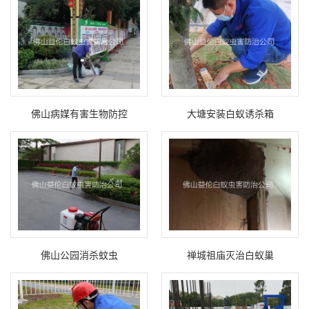
佛山病媒有害生物防控
大塘安装白蚁诱杀箱
佛山公园消杀蚊虫
禅城祖庙灭治白蚁巢