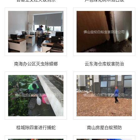
南海办公区灭虫除蟑螂
云东海仓库蚁害防治
桂城除四害进行捕蛇
南山房屋白蚁预防