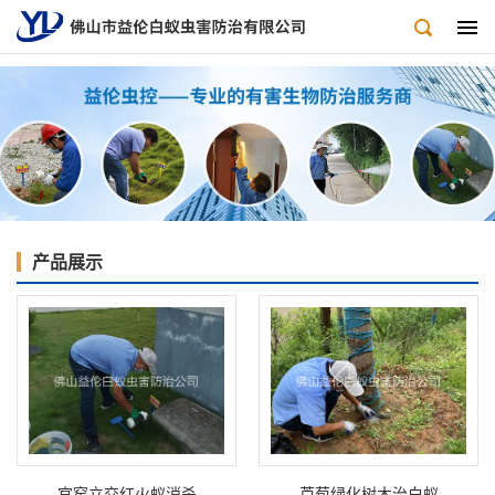
产品展示
官窑立交红火蚁消杀
芦苞绿化树木治白蚁