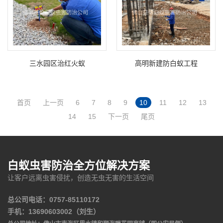
三水园区治红火蚁
高明新建防白蚁工程
首页
上一页
6
7
8
9
10
11
12
13
14
15
下一页
尾页
白蚁虫害防治全方位解决方案
让客户远离虫害侵扰，创造无虫无害的生活空间
总公司电话：0757-85110172
手机：13690603002（刘生）